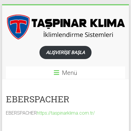
Skip
to
content
TAŞPINAR
ALIŞVERİŞE BAŞLA
KLİMA
WEBASTO
Menü
ARAÇ
İKLİMLENDİRİME
EBERSPACHER
SİSTEMLERİ
ARAÇ
BUZDOLABI
EBERSPACHER
https://taspinarklima.com.tr/
VE
YENİLENEBİLİR