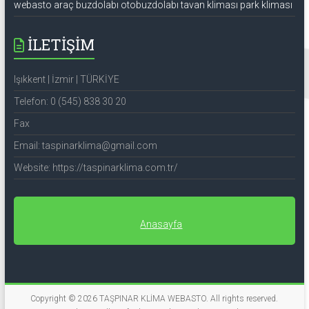
webasto araç buzdolabı otobuzdolabı tavan kliması park kliması
İLETİŞİM
Işıkkent | İzmir | TÜRKİYE
Telefon: 0 (545) 838 30 20
Fax
Email: taspinarklima@gmail.com
Website: https://taspinarklima.com.tr/
Anasayfa
Copyright © 2026
TAŞPINAR KLİMA WEBASTO
. All rights reserved.