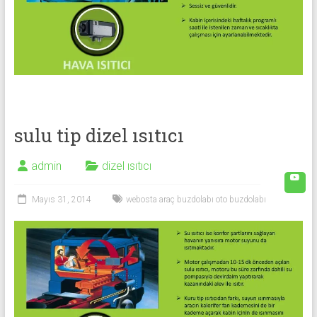
sulu tip dizel ısıtıcı
admin
dizel ısıtıcı
Mayıs 31, 2014
webosta araç buzdolabı oto buzdolabı