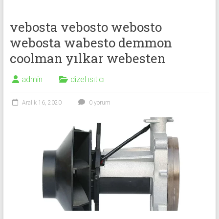
vebosta vebosto webosto
webosta wabesto demmon
coolman yılkar webesten
admin
dizel ısıtıcı
Aralık 16, 2020
0 yorum