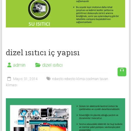
dizel ısıtıcı iç yapısı
admin
dizel ısıtıcı
Mayıs 31, 2014
robesto rebesto klima coolman tavan
kliması