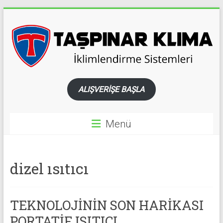
Skip
to
content
TAŞPINAR
ALIŞVERİŞE BAŞLA
KLİMA
WEBASTO
Menü
ARAÇ
İKLİMLENDİRİME
dizel ısıtıcı
SİSTEMLERİ
ARAÇ
BUZDOLABI
TEKNOLOJİNİN SON HARİKASI
VE
YENİLENEBİLİR
PORTATİF ISITICI