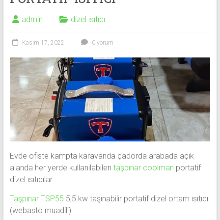
ENERJİ
admin
dizel ısıtıcı
Kasım 17, 2022
0 yorum
Evde ofiste kampta karavanda çadorda arabada açık
alanda her yerde kullanılabilen
taşpınar coolman
portatif
dizel ısıtıcılar
Taşpınar TSP55
5,5 kw taşınabilir portatif dizel ortam ısıtıcı
(webasto muadili)