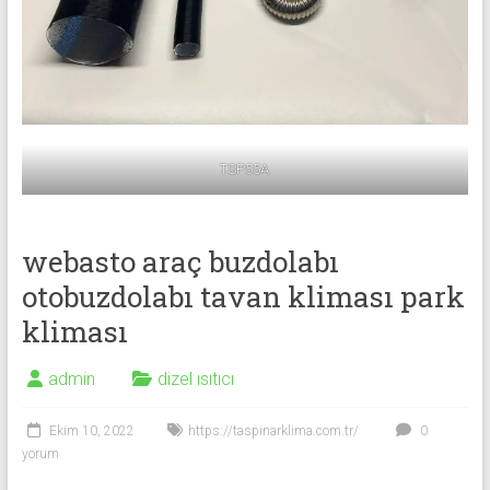
TSP55A
webasto araç buzdolabı
otobuzdolabı tavan kliması park
kliması
admin
dizel ısıtıcı
Ekim 10, 2022
https://taspinarklima.com.tr/
0
yorum