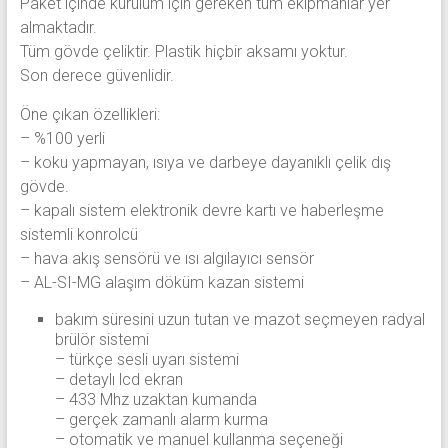
Paket içinde kurulum için gereken tüm ekipmanlar yer
almaktadır.
Tüm gövde çeliktir. Plastik hiçbir aksamı yoktur.
Son derece güvenlidir.
Öne çıkan özellikleri:
– %100 yerli
– koku yapmayan, ısıya ve darbeye dayanıklı çelik dış
gövde.
– kapalı sistem elektronik devre kartı ve haberleşme
sistemli konrolcü
– hava akış sensörü ve ısı algılayıcı sensör
– AL-SI-MG alaşım döküm kazan sistemi
bakım süresini uzun tutan ve mazot seçmeyen radyal
brülör sistemi
– türkçe sesli uyarı sistemi
– detaylı lcd ekran
– 433 Mhz uzaktan kumanda
– gerçek zamanlı alarm kurma
– otomatik ve manuel kullanma seçeneği