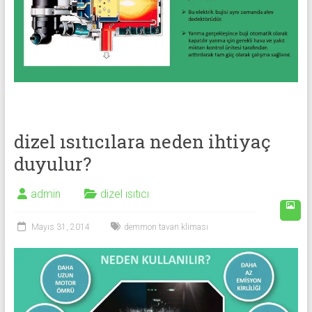
dizel ısıtıcılara neden ihtiyaç
duyulur?
admin
dizel ısıtıcı
Mayıs 31, 2014
demmon tavan kliması