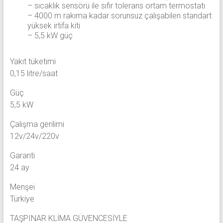
– sıcaklık sensörü ile sıfır tolerans ortam termostatı
– 4000 m rakıma kadar sorunsuz çalışabilen standart
yüksek irtifa kiti
– 5,5 kW güç
Yakıt tüketimi
0,15 litre/saat
Güç
5,5 kW
Çalışma gerilimi
12v/24v/220v
Garanti
24 ay
Menşei
Türkiye
TAŞPINAR KLİMA GÜVENCESİYLE