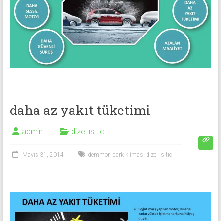
daha az yakıt tüketimi
admin
dizel ısıtıcı
Mayıs 31, 2014
demmon park kliması dizel ısıtıcı