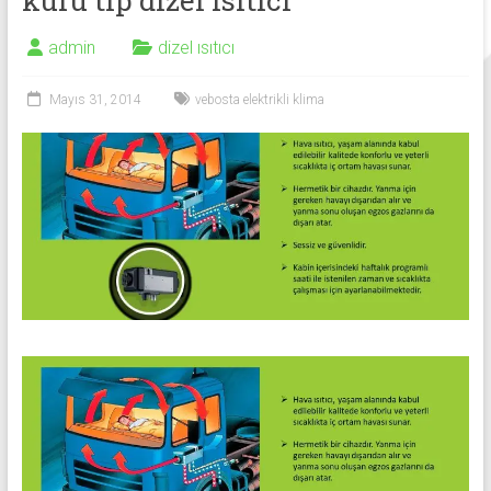
kuru tip dizel ısıtıcı
admin
dizel ısıtıcı
Mayıs 31, 2014
vebosta elektrikli klima