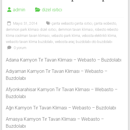
admin
dizel ısıtıcı
Mayıs 31, 2014
çanta webasto çanta ısıtıcı
,
çanta wobesto
,
demmon park kliması dizel ısıtıcı
,
demmon tavan kliması
,
robesto rebesto
klima coolman tavan kliması
,
vebasto park klima
,
vebosta elektrikli klima
,
webasto tavan klima buzdolabı
,
webosta araç buzdolabı oto buzdolabı
0 yorum
Adana Kamyon Tır Tavan Kliması – Webasto – Buzdolabı
Adıyaman Kamyon Tır Tavan Kliması – Webasto –
Buzdolabı
Afyonkarahisar Kamyon Tır Tavan Kliması – Webasto –
Buzdolabı
Ağrı Kamyon Tır Tavan Kliması – Webasto – Buzdolabı
Amasya Kamyon Tır Tavan Kliması – Webasto –
Buzdolabı