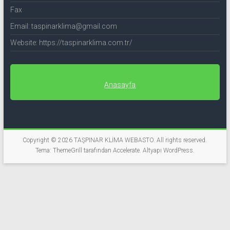
Fax
Email: taspinarklima@gmail.com
Website: https://taspinarklima.com.tr/
Anasayfa
Copyright © 2026
TAŞPINAR KLİMA WEBASTO
. All rights reserved.
Tema: ThemeGrill tarafından
Accelerate
. Altyapı
WordPress
.