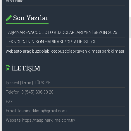
dizel ısıtıcı
Son Yazılar
TAŞPINAR EVACOOL OTO BUZDOLAPLARI YENİ SEZON 2025
TEKNOLOJİNİN SON HARİKASI PORTATİF ISITICI
webasto araç buzdolabı otobuzdolabı tavan kliması park kliması
İLETİŞİM
Işıkkent | İzmir | TÜRKİYE
Telefon: 0 (545) 838 30 20
Fax
Email: taspinarklima@gmail.com
Website: https://taspinarklima.com.tr/