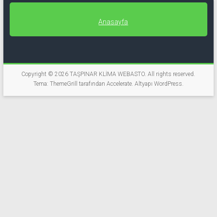
Anasayfa
Copyright © 2026
TAŞPINAR KLİMA WEBASTO
. All rights reserved.
Tema: ThemeGrill tarafından
Accelerate
. Altyapı
WordPress
.