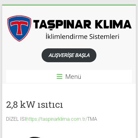
Skip
to
content
TAŞPINAR
ALIŞVERİŞE BAŞLA
KLİMA
WEBASTO
Menü
ARAÇ
İKLİMLENDİRİME
2,8 kW ısıtıcı
SİSTEMLERİ
ARAÇ
BUZDOLABI
DİZEL ISI
https://taspinarklima.com.tr/
TMA
VE
YENİLENEBİLİR